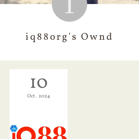
iq88org's Ownd
10
Oct
2024